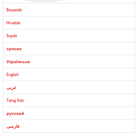
Bosanski
Hrvatski
Srpski
српски
Українська
English
عربى
Tiếng Việt
русский
فارسی